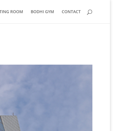
TING ROOM
BODHI GYM
CONTACT