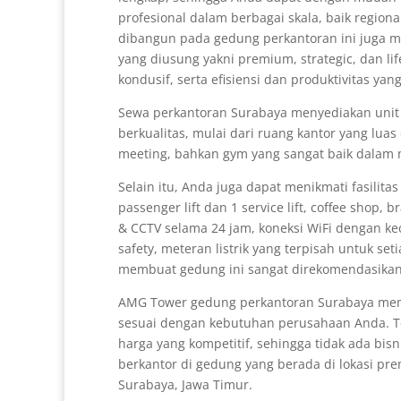
profesional dalam berbagai skala, baik region
dibangun pada gedung perkantoran ini juga m
yang diusung yakni premium, strategic, dan lif
kondusif, serta efisiensi dan produktivitas yan
Sewa perkantoran Surabaya menyediakan unit si
berkualitas, mulai dari ruang kantor yang lua
meeting, bahkan gym yang sangat baik dalam
Selain itu, Anda juga dapat menikmati fasilita
passenger lift dan 1 service lift, coffee shop, b
& CCTV selama 24 jam, koneksi WiFi dengan kec
safety, meteran listrik yang terpisah untuk set
membuat gedung ini sangat direkomendasikan
AMG Tower gedung perkantoran Surabaya memb
sesuai dengan kebutuhan perusahaan Anda. T
harga yang kompetitif, sehingga tidak ada bisn
berkantor di gedung yang berada di lokasi pr
Surabaya, Jawa Timur.