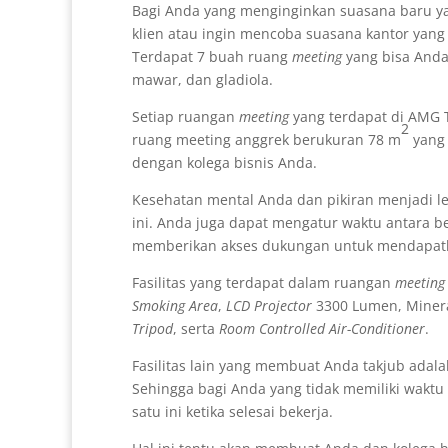
Bagi Anda yang menginginkan suasana baru y
klien atau ingin mencoba suasana kantor yan
Terdapat 7 buah ruang
meeting
yang bisa Anda p
mawar, dan gladiola.
Setiap ruangan
meeting
yang terdapat di AMG T
2
ruang meeting anggrek berukuran 78 m
yang 
dengan kolega bisnis Anda.
Kesehatan mental Anda dan pikiran menjadi leb
ini. Anda juga dapat mengatur waktu antara be
memberikan akses dukungan untuk mendapa
Fasilitas yang terdapat dalam ruangan
meetin
Smoking Area
,
LCD Projector
3300 Lumen, Miner
Tripod
, serta
Room Controlled Air-Conditioner
.
Fasilitas lain yang membuat Anda takjub adal
Sehingga bagi Anda yang tidak memiliki waktu 
satu ini ketika selesai bekerja.