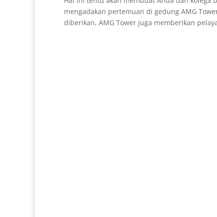
Hal ini tentu akan membuat Anda dan kolega 
mengadakan pertemuan di gedung AMG Tower te
diberikan, AMG Tower juga memberikan pelay