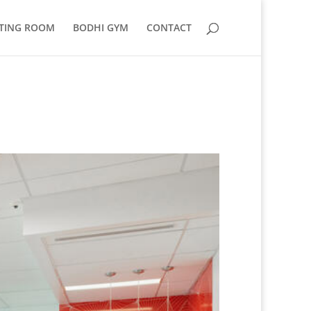
TING ROOM
BODHI GYM
CONTACT