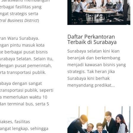
bagai fasilitas yang
ngat strategis serta
ral Business District
)
Daftar Perkantoran
ran Waru Surabaya.
Terbaik di Surabaya
ngan pintu masuk kota
Surabaya selatan kini kian
e berbagai pusat bisnis
beranjak dan berkembang
rabaya Selatan. Selain itu,
menjadi kawasan bisnis yang
dengan pusat pemerintah,
strategis. Tak heran jika
ta transportasi publik.
Surabaya kini berhak
abaya dengan sangat
menyandang predikat...
ransportasi publik, seperti
ya memerlukan waktu 10
dan terminal bus, serta 5
akses, fasilitas
angat lengkap, sehingga