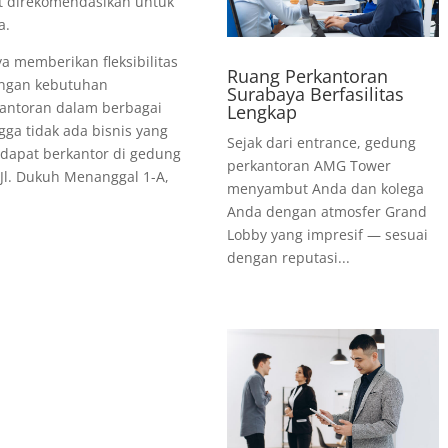
t direkomendasikan untuk
a.
 memberikan fleksibilitas
Ruang Perkantoran
engan kebutuhan
Surabaya Berfasilitas
antoran dalam berbagai
Lengkap
gga tidak ada bisnis yang
Sejak dari entrance, gedung
k dapat berkantor di gedung
perkantoran AMG Tower
Jl. Dukuh Menanggal 1-A,
menyambut Anda dan kolega
Anda dengan atmosfer Grand
Lobby yang impresif — sesuai
dengan reputasi...