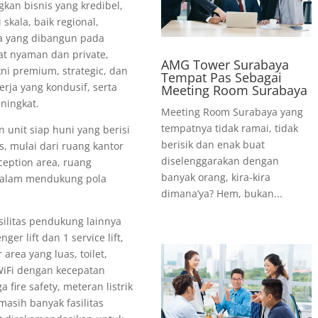
n bisnis yang kredibel,
skala, baik regional,
na yang dibangun pada
at nyaman dan private,
AMG Tower Surabaya
ni premium, strategic, dan
Tempat Pas Sebagai
erja yang kondusif, serta
Meeting Room Surabaya
eningkat.
Meeting Room Surabaya yang
tempatnya tidak ramai, tidak
unit siap huni yang berisi
berisik dan enak buat
s, mulai dari ruang kantor
diselenggarakan dengan
ception area, ruang
banyak orang, kira-kira
 dalam mendukung pola
dimana’ya? Hem, bukan...
silitas pendukung lainnya
ger lift dan 1 service lift,
area yang luas, toilet,
WiFi dengan kecepatan
 fire safety, meteran listrik
masih banyak fasilitas