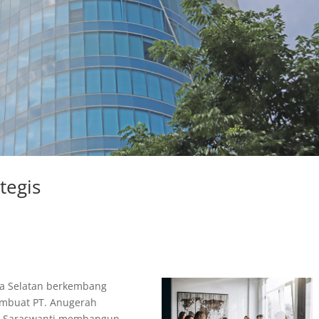
tegis
ya Selatan berkembang
embuat PT. Anugerah
a Saraswanti membangun