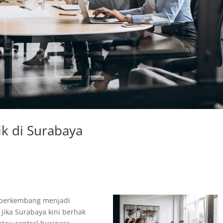
ik di Surabaya
n berkembang menjadi
 jika Surabaya kini berhak