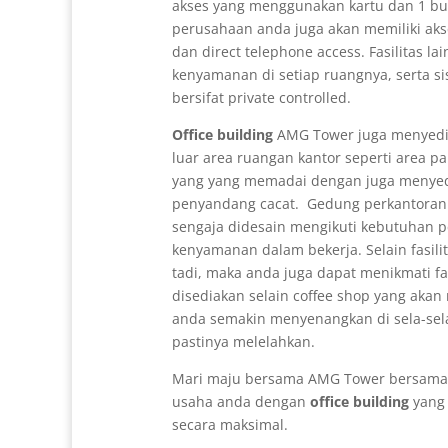
akses yang menggunakan kartu dan 1 bua
perusahaan anda juga akan memiliki aks
dan direct telephone access. Fasilitas lai
kenyamanan di setiap ruangnya, serta si
bersifat private controlled.
Office building
AMG Tower juga menyedia
luar area ruangan kantor seperti area par
yang yang memadai dengan juga menyedi
penyandang cacat. Gedung perkantor
sengaja didesain mengikuti kebutuhan 
kenyamanan dalam bekerja. Selain fasilit
tadi, maka anda juga dapat menikmati fa
disediakan selain coffee shop yang akan
anda semakin menyenangkan di sela-sela 
pastinya melelahkan.
Mari maju bersama AMG Tower bersama
usaha anda dengan
office building
yang 
secara maksimal.