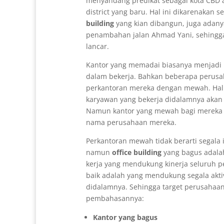
menyandang predikat sebagai kota CBD a
district yang baru. Hal ini dikarenakan
building
yang kian dibangun, juga adany
penambahan jalan Ahmad Yani, sehingga 
lancar.
Kantor yang memadai biasanya menjadi 
dalam bekerja. Bahkan beberapa perus
perkantoran mereka dengan mewah. Hal 
karyawan yang bekerja didalamnya akan
Namun kantor yang mewah bagi mereka j
nama perusahaan mereka.
Perkantoran mewah tidak berarti segala i
namun
office building
yang bagus adala
kerja yang mendukung kinerja seluruh p
baik adalah yang mendukung segala akti
didalamnya. Sehingga target perusahaan 
pembahasannya:
Kantor yang bagus