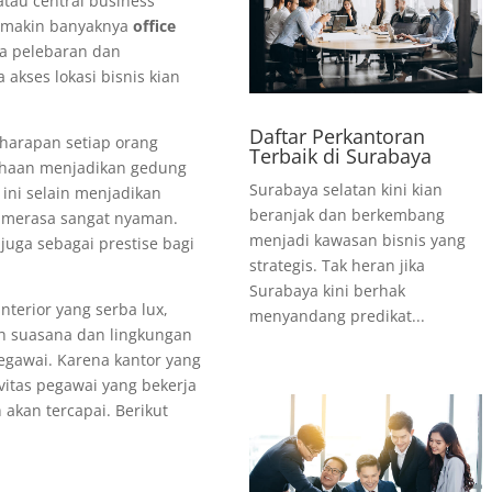
tau central business
 semakin banyaknya
office
a pelebaran dan
akses lokasi bisnis kian
Daftar Perkantoran
harapan setiap orang
Terbaik di Surabaya
ahaan menjadikan gedung
Surabaya selatan kini kian
ini selain menjadikan
beranjak dan berkembang
 merasa sangat nyaman.
menjadi kawasan bisnis yang
uga sebagai prestise bagi
strategis. Tak heran jika
Surabaya kini berhak
nterior yang serba lux,
menyandang predikat...
h suasana dan lingkungan
egawai. Karena kantor yang
vitas pegawai yang bekerja
akan tercapai. Berikut