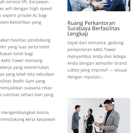
h service lift. Karyawan
es wifi dengan high speed
n seperti private Ac bagi
Ruang Perkantoran
stem kelistrikan yang
Surabaya Berfasilitas
Lengkap
kan fasilitas pendukung
Sejak dari entrance, gedung
kir yang luas serta toilet
perkantoran AMG Tower
akan toilet bagi
menyambut Anda dan kolega
an AMG Tower memang
Anda dengan atmosfer Grand
pekerja yang memerlukan
Lobby yang impresif — sesuai
as yang telah kita sebutkan
dengan reputasi...
silitas Bodhi Gym yang
 menjadikan suasana relax
rutinitas sehari-hari yang
 mengembangkan bisnis
mendukung kerja karyawan