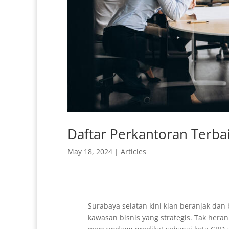
Daftar Perkantoran Terba
May 18, 2024
|
Articles
Surabaya selatan kini kian beranjak da
kawasan bisnis yang strategis. Tak heran