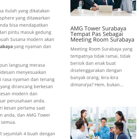
a itulah yang dikatakan
sphere yang ditawarkan
anda bisa mendapatkan
AMG Tower Surabaya
 dari pintu masuk gedung
Tempat Pas Sebagai
Meeting Room Surabaya
buah Susana modern akan
rabaya
yang nyaman dan
Meeting Room Surabaya yang
tempatnya tidak ramai, tidak
berisik dan enak buat
 pun langsung merasa
diselenggarakan dengan
idesain menyesuaikan
banyak orang, kira-kira
ti rasa nyaman dan tenang
dimana’ya? Hem, bukan...
y yang dirancang berkesan
 kesan modern dan
esar perusahaan anda.
ri kesan pertama saat
an anda, dan AMG Tower
 semua.
ift sejumlah 4 buah dengan