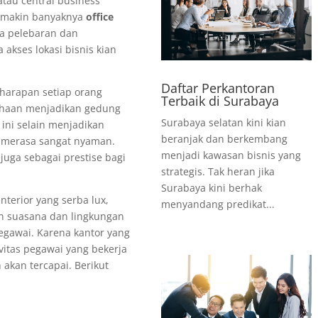
tau central business
 semakin banyaknya
office
a pelebaran dan
akses lokasi bisnis kian
Daftar Perkantoran
harapan setiap orang
Terbaik di Surabaya
ahaan menjadikan gedung
Surabaya selatan kini kian
ini selain menjadikan
beranjak dan berkembang
 merasa sangat nyaman.
menjadi kawasan bisnis yang
uga sebagai prestise bagi
strategis. Tak heran jika
Surabaya kini berhak
nterior yang serba lux,
menyandang predikat...
h suasana dan lingkungan
egawai. Karena kantor yang
vitas pegawai yang bekerja
akan tercapai. Berikut