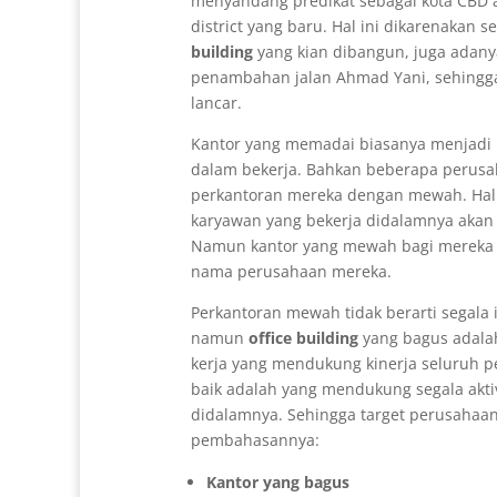
menyandang predikat sebagai kota CBD a
district yang baru. Hal ini dikarenakan
building
yang kian dibangun, juga adany
penambahan jalan Ahmad Yani, sehingga 
lancar.
Kantor yang memadai biasanya menjadi 
dalam bekerja. Bahkan beberapa perus
perkantoran mereka dengan mewah. Hal 
karyawan yang bekerja didalamnya akan
Namun kantor yang mewah bagi mereka j
nama perusahaan mereka.
Perkantoran mewah tidak berarti segala i
namun
office building
yang bagus adala
kerja yang mendukung kinerja seluruh p
baik adalah yang mendukung segala akti
didalamnya. Sehingga target perusahaan 
pembahasannya:
Kantor yang bagus