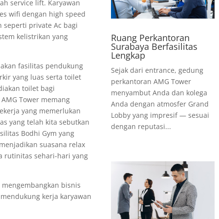
h service lift. Karyawan
es wifi dengan high speed
n seperti private Ac bagi
Ruang Perkantoran
stem kelistrikan yang
Surabaya Berfasilitas
Lengkap
kan fasilitas pendukung
Sejak dari entrance, gedung
kir yang luas serta toilet
perkantoran AMG Tower
akan toilet bagi
menyambut Anda dan kolega
an AMG Tower memang
Anda dengan atmosfer Grand
pekerja yang memerlukan
Lobby yang impresif — sesuai
as yang telah kita sebutkan
dengan reputasi...
silitas Bodhi Gym yang
 menjadikan suasana relax
rutinitas sehari-hari yang
 mengembangkan bisnis
mendukung kerja karyawan