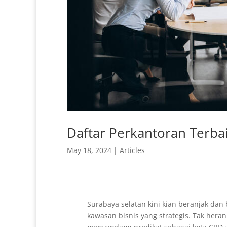
Daftar Perkantoran Terba
May 18, 2024
|
Articles
Surabaya selatan kini kian beranjak da
kawasan bisnis yang strategis. Tak heran