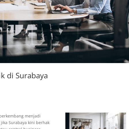
ik di Surabaya
n berkembang menjadi
 jika Surabaya kini berhak