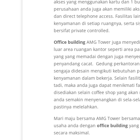
akses yang menggunakan kartu dan 1 bua
perusahaan anda juga akan memiliki aks
dan direct telephone access. Fasilitas lai
kenyamanan di setiap ruangnya, serta si
bersifat private controlled.
Office building
AMG Tower juga menyedia
luar area ruangan kantor seperti area par
yang yang memadai dengan juga menyedi
penyandang cacat. Gedung perkantor
sengaja didesain mengikuti kebutuhan 
kenyamanan dalam bekerja. Selain fasilit
tadi, maka anda juga dapat menikmati fa
disediakan selain coffee shop yang akan
anda semakin menyenangkan di sela-sela 
pastinya melelahkan.
Mari maju bersama AMG Tower bersama
usaha anda dengan
office building
yang 
secara maksimal.