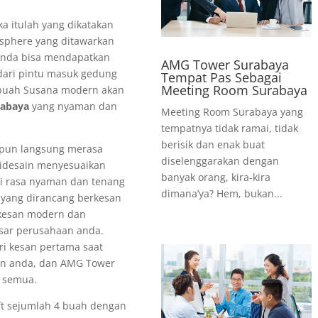
a itulah yang dikatakan
sphere yang ditawarkan
anda bisa mendapatkan
AMG Tower Surabaya
 dari pintu masuk gedung
Tempat Pas Sebagai
Meeting Room Surabaya
buah Susana modern akan
rabaya
yang nyaman dan
Meeting Room Surabaya yang
tempatnya tidak ramai, tidak
berisik dan enak buat
 pun langsung merasa
diselenggarakan dengan
idesain menyesuaikan
banyak orang, kira-kira
ti rasa nyaman dan tenang
dimana’ya? Hem, bukan...
y yang dirancang berkesan
 kesan modern dan
esar perusahaan anda.
ri kesan pertama saat
an anda, dan AMG Tower
 semua.
ift sejumlah 4 buah dengan