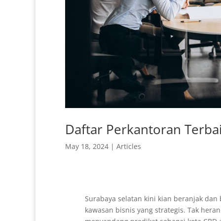
Daftar Perkantoran Terba
May 18, 2024
|
Articles
Surabaya selatan kini kian beranjak da
kawasan bisnis yang strategis. Tak heran