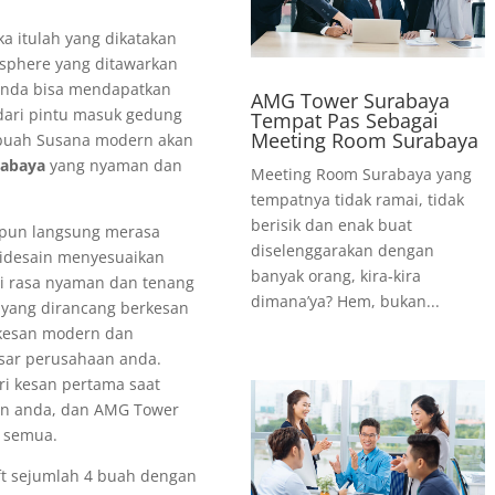
a itulah yang dikatakan
sphere yang ditawarkan
anda bisa mendapatkan
AMG Tower Surabaya
 dari pintu masuk gedung
Tempat Pas Sebagai
Meeting Room Surabaya
buah Susana modern akan
rabaya
yang nyaman dan
Meeting Room Surabaya yang
tempatnya tidak ramai, tidak
berisik dan enak buat
 pun langsung merasa
diselenggarakan dengan
idesain menyesuaikan
banyak orang, kira-kira
ti rasa nyaman dan tenang
dimana’ya? Hem, bukan...
y yang dirancang berkesan
 kesan modern dan
esar perusahaan anda.
ri kesan pertama saat
an anda, dan AMG Tower
 semua.
ift sejumlah 4 buah dengan