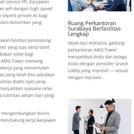
h service lift. Karyawan
es wifi dengan high speed
n seperti private Ac bagi
Ruang Perkantoran
stem kelistrikan yang
Surabaya Berfasilitas
Lengkap
kan fasilitas pendukung
Sejak dari entrance, gedung
kir yang luas serta toilet
perkantoran AMG Tower
akan toilet bagi
menyambut Anda dan kolega
an AMG Tower memang
Anda dengan atmosfer Grand
pekerja yang memerlukan
Lobby yang impresif — sesuai
as yang telah kita sebutkan
dengan reputasi...
silitas Bodhi Gym yang
 menjadikan suasana relax
rutinitas sehari-hari yang
 mengembangkan bisnis
mendukung kerja karyawan