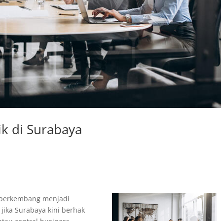
ik di Surabaya
n berkembang menjadi
 jika Surabaya kini berhak