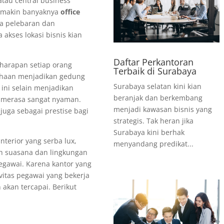
tau central business
 semakin banyaknya
office
a pelebaran dan
akses lokasi bisnis kian
Daftar Perkantoran
harapan setiap orang
Terbaik di Surabaya
ahaan menjadikan gedung
Surabaya selatan kini kian
ini selain menjadikan
beranjak dan berkembang
 merasa sangat nyaman.
menjadi kawasan bisnis yang
uga sebagai prestise bagi
strategis. Tak heran jika
Surabaya kini berhak
nterior yang serba lux,
menyandang predikat...
h suasana dan lingkungan
egawai. Karena kantor yang
vitas pegawai yang bekerja
akan tercapai. Berikut