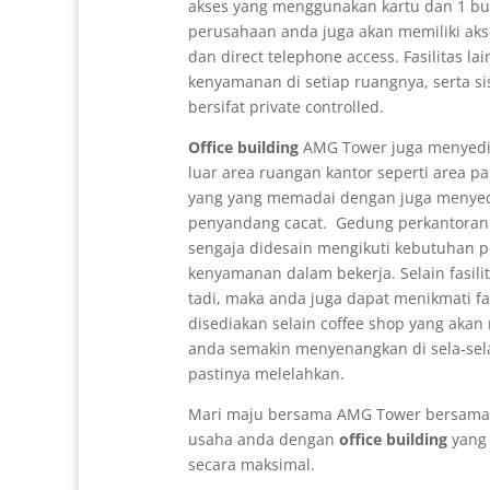
akses yang menggunakan kartu dan 1 bua
perusahaan anda juga akan memiliki aks
dan direct telephone access. Fasilitas lai
kenyamanan di setiap ruangnya, serta si
bersifat private controlled.
Office building
AMG Tower juga menyedia
luar area ruangan kantor seperti area par
yang yang memadai dengan juga menyedi
penyandang cacat. Gedung perkantor
sengaja didesain mengikuti kebutuhan 
kenyamanan dalam bekerja. Selain fasilit
tadi, maka anda juga dapat menikmati fa
disediakan selain coffee shop yang akan
anda semakin menyenangkan di sela-sela 
pastinya melelahkan.
Mari maju bersama AMG Tower bersama
usaha anda dengan
office building
yang 
secara maksimal.