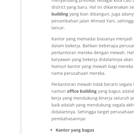
menyandang predikat sebagai kota CBD a
district yang baru. Hal ini dikarenakan
building
yang kian dibangun, juga adany
penambahan jalan Ahmad Yani, sehingga 
lancar.
Kantor yang memadai biasanya menjadi 
dalam bekerja. Bahkan beberapa perus
perkantoran mereka dengan mewah. Hal 
karyawan yang bekerja didalamnya akan
Namun kantor yang mewah bagi mereka j
nama perusahaan mereka.
Perkantoran mewah tidak berarti segala i
namun
office building
yang bagus adala
kerja yang mendukung kinerja seluruh p
baik adalah yang mendukung segala akti
didalamnya. Sehingga target perusahaan 
pembahasannya:
Kantor yang bagus