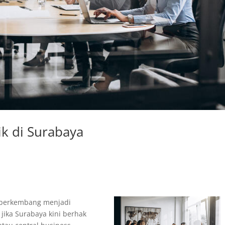
ik di Surabaya
n berkembang menjadi
 jika Surabaya kini berhak