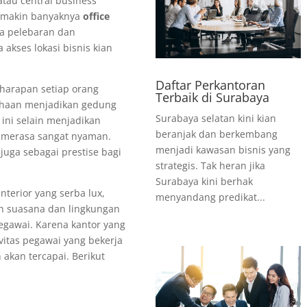
tau central business
 semakin banyaknya
office
a pelebaran dan
akses lokasi bisnis kian
Daftar Perkantoran
harapan setiap orang
Terbaik di Surabaya
ahaan menjadikan gedung
Surabaya selatan kini kian
ini selain menjadikan
beranjak dan berkembang
 merasa sangat nyaman.
menjadi kawasan bisnis yang
uga sebagai prestise bagi
strategis. Tak heran jika
Surabaya kini berhak
nterior yang serba lux,
menyandang predikat...
h suasana dan lingkungan
egawai. Karena kantor yang
vitas pegawai yang bekerja
akan tercapai. Berikut