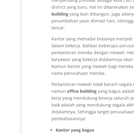
menyandang predikat sebagai kota CBD a
district yang baru. Hal ini dikarenakan
building
yang kian dibangun, juga adany
penambahan jalan Ahmad Yani, sehingga 
lancar.
Kantor yang memadai biasanya menjadi 
dalam bekerja. Bahkan beberapa perus
perkantoran mereka dengan mewah. Hal 
karyawan yang bekerja didalamnya akan
Namun kantor yang mewah bagi mereka j
nama perusahaan mereka.
Perkantoran mewah tidak berarti segala i
namun
office building
yang bagus adala
kerja yang mendukung kinerja seluruh p
baik adalah yang mendukung segala akti
didalamnya. Sehingga target perusahaan 
pembahasannya:
Kantor yang bagus