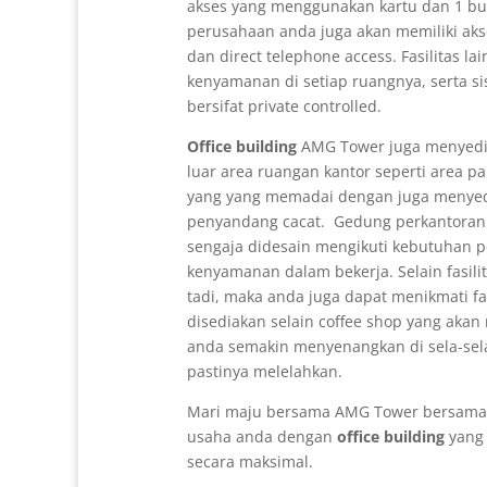
akses yang menggunakan kartu dan 1 bua
perusahaan anda juga akan memiliki aks
dan direct telephone access. Fasilitas lai
kenyamanan di setiap ruangnya, serta si
bersifat private controlled.
Office building
AMG Tower juga menyedia
luar area ruangan kantor seperti area par
yang yang memadai dengan juga menyedi
penyandang cacat. Gedung perkantor
sengaja didesain mengikuti kebutuhan 
kenyamanan dalam bekerja. Selain fasilit
tadi, maka anda juga dapat menikmati fa
disediakan selain coffee shop yang akan
anda semakin menyenangkan di sela-sela 
pastinya melelahkan.
Mari maju bersama AMG Tower bersama
usaha anda dengan
office building
yang 
secara maksimal.