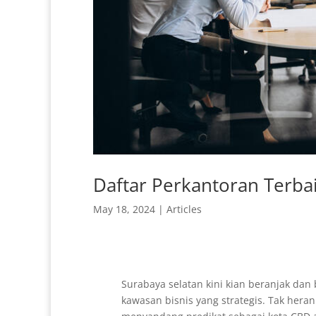
Daftar Perkantoran Terba
May 18, 2024
|
Articles
Surabaya selatan kini kian beranjak da
kawasan bisnis yang strategis. Tak heran