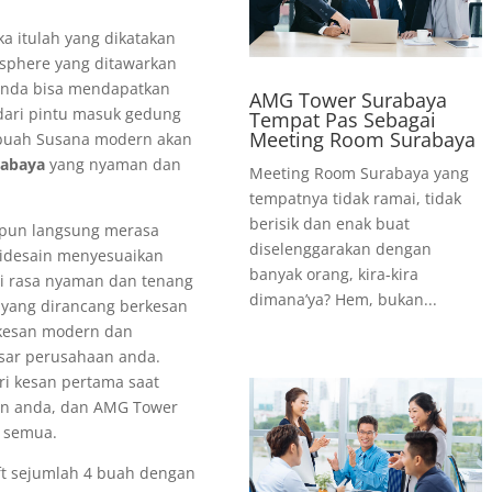
a itulah yang dikatakan
sphere yang ditawarkan
anda bisa mendapatkan
AMG Tower Surabaya
 dari pintu masuk gedung
Tempat Pas Sebagai
Meeting Room Surabaya
buah Susana modern akan
rabaya
yang nyaman dan
Meeting Room Surabaya yang
tempatnya tidak ramai, tidak
berisik dan enak buat
 pun langsung merasa
diselenggarakan dengan
idesain menyesuaikan
banyak orang, kira-kira
ti rasa nyaman dan tenang
dimana’ya? Hem, bukan...
y yang dirancang berkesan
 kesan modern dan
esar perusahaan anda.
ri kesan pertama saat
an anda, dan AMG Tower
 semua.
ift sejumlah 4 buah dengan