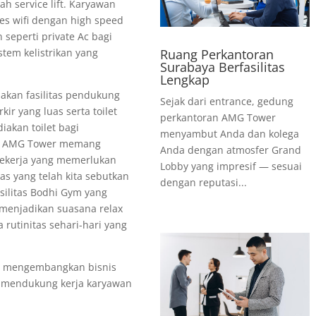
h service lift. Karyawan
es wifi dengan high speed
n seperti private Ac bagi
Ruang Perkantoran
stem kelistrikan yang
Surabaya Berfasilitas
Lengkap
kan fasilitas pendukung
Sejak dari entrance, gedung
kir yang luas serta toilet
perkantoran AMG Tower
akan toilet bagi
menyambut Anda dan kolega
an AMG Tower memang
Anda dengan atmosfer Grand
pekerja yang memerlukan
Lobby yang impresif — sesuai
as yang telah kita sebutkan
dengan reputasi...
silitas Bodhi Gym yang
 menjadikan suasana relax
rutinitas sehari-hari yang
 mengembangkan bisnis
mendukung kerja karyawan